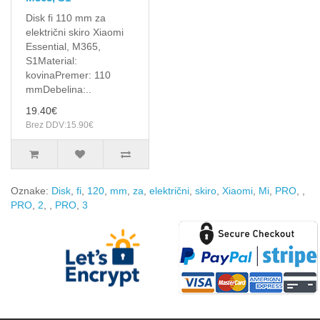
Disk fi 110 mm za
električni skiro Xiaomi
Essential, M365,
S1Material:
kovinaPremer: 110
mmDebelina:..
19.40€
Brez DDV:15.90€
Oznake:
Disk
,
fi
,
120
,
mm
,
za
,
električni
,
skiro
,
Xiaomi
,
Mi
,
PRO
,
,
PRO
,
2
,
,
PRO
,
3