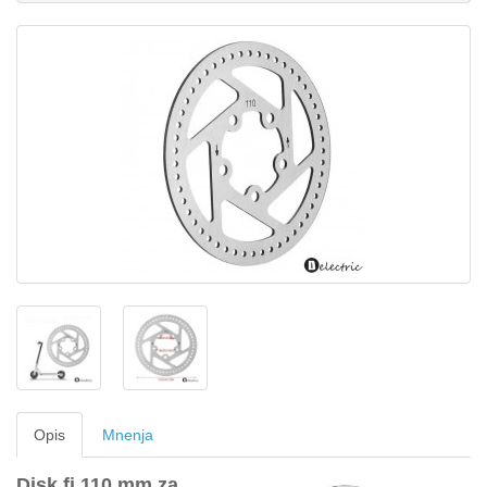
Opis
Mnenja
Disk fi 110 mm za