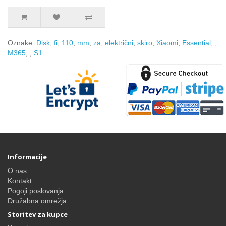
Oznake:
Disk
,
fi
,
110
,
mm
,
za
,
električni
,
skiro
,
Xiaomi
,
Essential
,
,
M365
,
,
S1
Informacije
O nas
Kontakt
Pogoji poslovanja
Družabna omrežja
Storitev za kupce