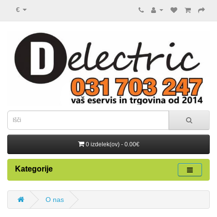
€
0 izdelek(ov) - 0.00€
Kategorije
O nas