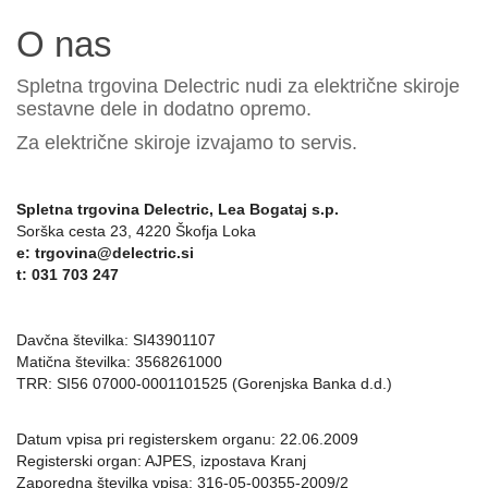
O nas
Spletna trgovina Delectric nudi za električne skiroje
sestavne dele in dodatno opremo.
Za električne skiroje izvajamo to servis.
Spletna trgovina Delectric, Lea Bogataj s.p.
Sorška cesta 23, 4220 Škofja Loka
e:
trgovina@delectric.si
t: 0
31 703 247
Davčna številka: SI43901107
Matična številka: 3568261000
TRR: SI56 07000-0001101525 (Gorenjska Banka d.d.)
Datum vpisa pri registerskem organu: 22.06.2009
Registerski organ: AJPES, izpostava Kranj
Zaporedna številka vpisa: 316-05-00355-2009/2