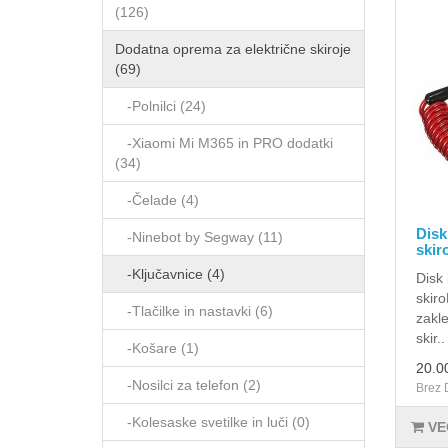
(126)
Dodatna oprema za električne skiroje
(69)
-Polnilci (24)
-Xiaomi Mi M365 in PRO dodatki
(34)
-Čelade (4)
Disk
-Ninebot by Segway (11)
skir
-Ključavnice (4)
Disk 
skiro
-Tlačilke in nastavki (6)
zakle
skir..
-Košare (1)
20.0
-Nosilci za telefon (2)
Brez 
-Kolesaske svetilke in luči (0)
VE