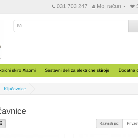
031 703 247
Moj račun
ktrični skiro Xiaomi
Sestavni deli za električne skiroje
Dodatna o
Ključavnice
čavnice
Razvrsti po:
Primerjava (0)