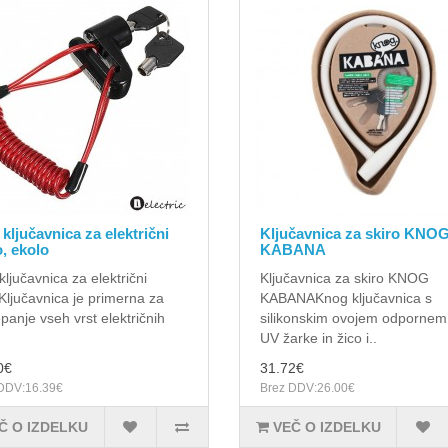
 ključavnica za električni
Ključavnica za skiro KNO
o, ekolo
KABANA
ključavnica za električni
Ključavnica za skiro KNOG
Ključavnica je primerna za
KABANAKnog ključavnica s
panje vseh vrst električnih
silikonskim ovojem odpornem
UV žarke in žico i..
0€
31.72€
DDV:16.39€
Brez DDV:26.00€
Č O IZDELKU
VEČ O IZDELKU