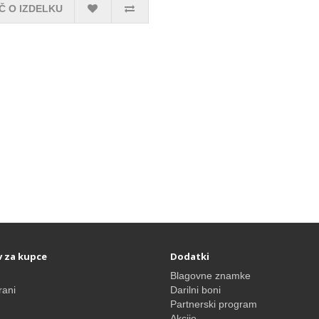
Č O IZDELKU
v za kupce
Dodatki
Blagovne znamke
rani
Darilni boni
Partnerski program
Akcije