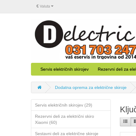
€
Valuta
Servis električnih skirojev
Rezervni deli za ele
Dodatna oprema za električne skiroje
Servis električnih skirojev (29)
Klju
Rezervni deli za električni skiro
Xiaomi (60)
Sestavni deli za električne skiroje