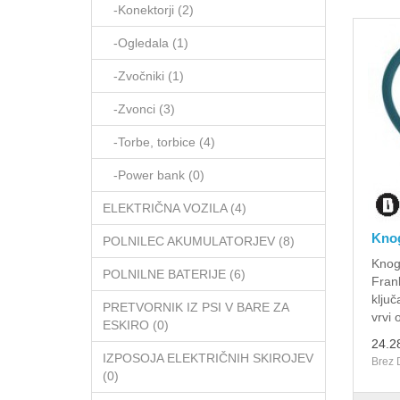
-Konektorji (2)
-Ogledala (1)
-Zvočniki (1)
-Zvonci (3)
-Torbe, torbice (4)
-Power bank (0)
ELEKTRIČNA VOZILA (4)
Knog
POLNILEC AKUMULATORJEV (8)
Knog 
POLNILNE BATERIJE (6)
Fran
ključ
PRETVORNIK IZ PSI V BARE ZA
vrvi 
ESKIRO (0)
24.2
IZPOSOJA ELEKTRIČNIH SKIROJEV
Brez 
(0)