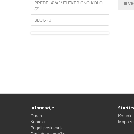
PREDELAVA V ELEKTRIČNO KOLO
VE
(2)
BLOG (0)
Informacije
Storite
O nas
Kontakt
Kontakt
Mapa st
Pogoji poslovanja
Družabna omrežja