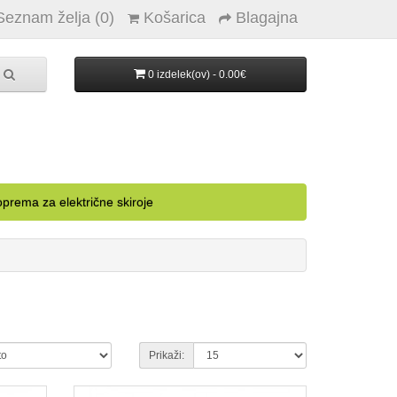
Seznam želja (0)
Košarica
Blagajna
0 izdelek(ov) - 0.00€
prema za električne skiroje
Prikaži: