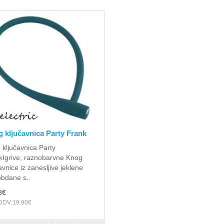
 ključavnica Party Frank
ključavnica Party
kIgrive, raznobarvne Knog
avnice iz zanesljive jeklene
obdane s..
8€
DDV:19.90€