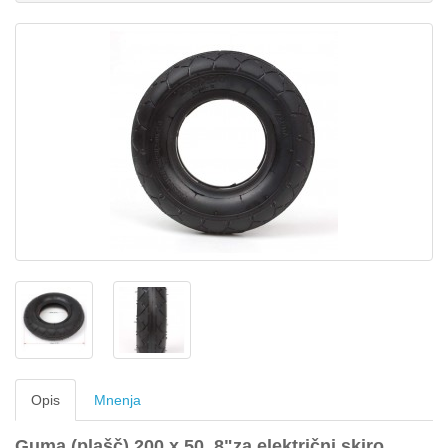
Opis
Mnenja
Guma (plašč) 200 x 50 8"za električni skiro