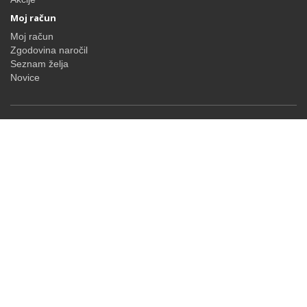
Moj račun
Moj račun
Zgodovina naročil
Seznam želja
Novice