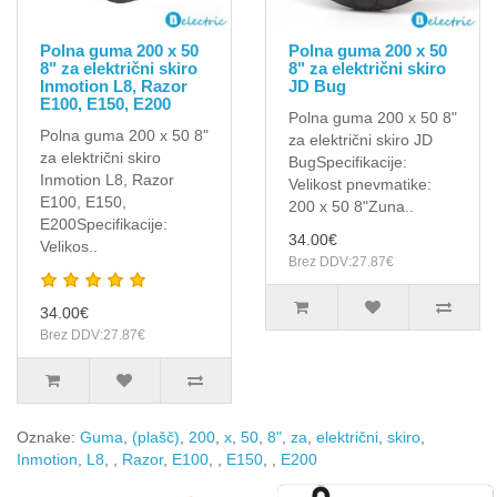
Polna guma 200 x 50
Polna guma 200 x 50
8" za električni skiro
8" za električni skiro
Inmotion L8, Razor
JD Bug
E100, E150, E200
Polna guma 200 x 50 8"
Polna guma 200 x 50 8"
za električni skiro JD
za električni skiro
BugSpecifikacije:
Inmotion L8, Razor
Velikost pnevmatike:
E100, E150,
200 x 50 8"Zuna..
E200Specifikacije:
34.00€
Velikos..
Brez DDV:27.87€
34.00€
Brez DDV:27.87€
Oznake:
Guma
,
(plašč)
,
200
,
x
,
50
,
8"
,
za
,
električni
,
skiro
,
Inmotion
,
L8
,
,
Razor
,
E100
,
,
E150
,
,
E200