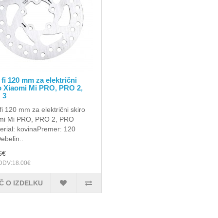
 fi 120 mm za električni
o Xiaomi Mi PRO, PRO 2,
 3
fi 120 mm za električni skiro
mi Mi PRO, PRO 2, PRO
erial: kovinaPremer: 120
belin..
6€
DDV:18.00€
Č O IZDELKU