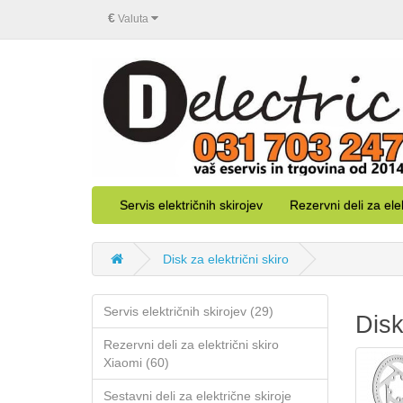
€
Valuta
Servis električnih skirojev
Rezervni deli za ele
Disk za električni skiro
Servis električnih skirojev (29)
Disk
Rezervni deli za električni skiro
Xiaomi (60)
Sestavni deli za električne skiroje