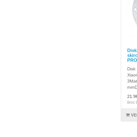
Disk
skir
PRO
Disk 
Xiao
3 Mat
mmDe
21.9
Brez 
VE