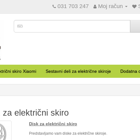
031 703 247
Moj račun
ktrični skiro Xiaomi
Sestavni deli za električne skiroje
Dodatna o
 za električni skiro
Disk za električni skiro
Predstavljamo vam diske za električne skiroje.