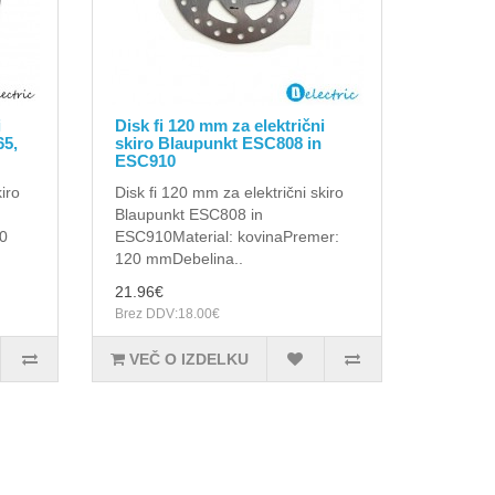
i
Disk fi 120 mm za električni
65,
skiro Blaupunkt ESC808 in
ESC910
iro
Disk fi 120 mm za električni skiro
Blaupunkt ESC808 in
10
ESC910 Material: kovinaPremer:
120 mmDebelina..
21.96€
Brez DDV:18.00€
VEČ O IZDELKU