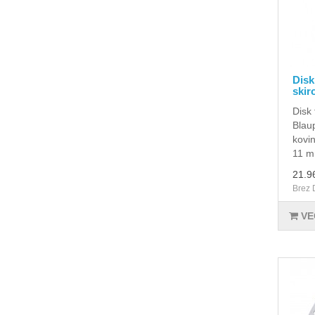
Disk
skir
Disk 
Blau
kovi
11 m
21.9
Brez 
VE