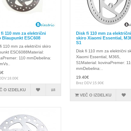
 fi 110 mm za električni
Disk fi 110 mm za električn
o Blaupunkt ESC608
skiro Xiaomi Essential, M3
S1
fi 110 mm za električni skiro
Disk fi 110 mm za električni sk
punkt ESC6088 Material:
Xiaomi Essential, M365,
naPremer: 110 mmDebelina:
S1Material: kovinaPremer: 1
mVs..
mmDebelina:..
6€
19.40€
DDV:18.00€
Brez DDV:15.90€
Č O IZDELKU
VEČ O IZDELKU