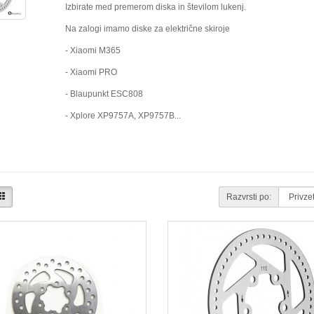
Izbirate med premerom diska in številom lukenj.
Na zalogi imamo diske za električne skiroje
- Xiaomi M365
- Xiaomi PRO
- Blaupunkt ESC808
- Xplore XP9757A, XP9757B...
Razvrsti po:
Primerjava (0)