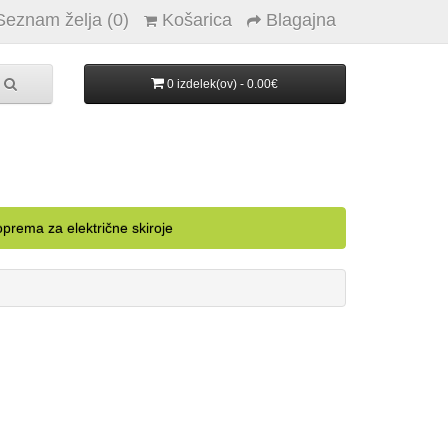
Seznam želja (0)
Košarica
Blagajna
0 izdelek(ov) - 0.00€
prema za električne skiroje